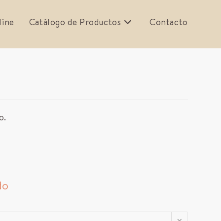
line
Catálogo de Productos
Contacto
o.
do