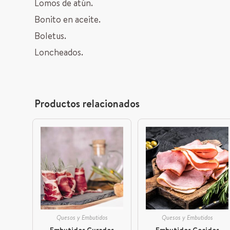
Lomos de atún.
Bonito en aceite.
Boletus.
Loncheados.
Productos relacionados
Quesos y Embutidos
Quesos y Embutidos
Embutidos Curados
Embutidos Cocidos