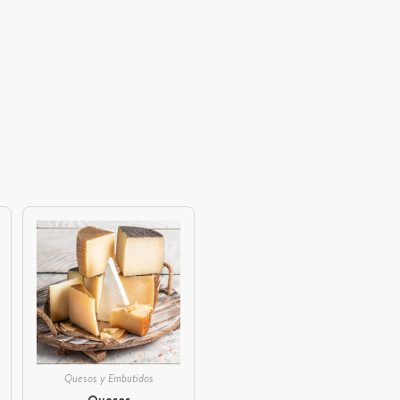
Quesos y Embutidos
Quesos