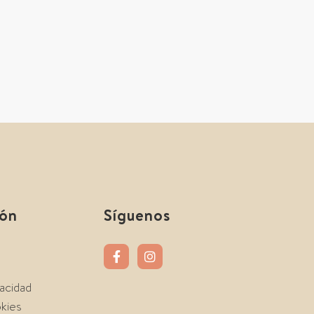
ión
Síguenos
vacidad
okies